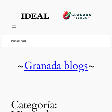
Saltar
al
contenido
Granada blogs
~
~
Categoría: