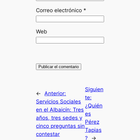
Correo electrónico
*
Web
Siguien
←
Anterior:
te:
Servicios Sociales
¿Quién
en el Albaicín: Tres
es
años, tres sedes y
Pérez
cinco preguntas sin
Tapias
contestar
?
→