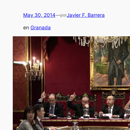
May 30, 2014
—
Javier F. Barrera
por
en
Granada