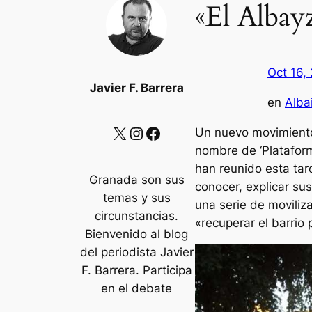
«El Albay
Oct 16,
Javier F. Barrera
en
Alba
X
Instagram
Facebook
Un nuevo movimiento 
nombre de ‘Platafor
han reunido esta tar
Granada son sus
conocer, explicar su
temas y sus
una serie de moviliz
circunstancias.
«recuperar el barrio 
Bienvenido al blog
del periodista Javier
F. Barrera. Participa
en el debate