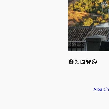
Facebook
X
LinkedIn
Bluesky
Whatsapp
Albaicín