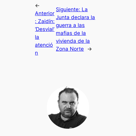
←
Siguiente:
La
Anterior
Junta declara la
:
Zaidín:
guerra a las
‘Desvial’
mafias de la
la
vivienda de la
atenció
Zona Norte
→
n