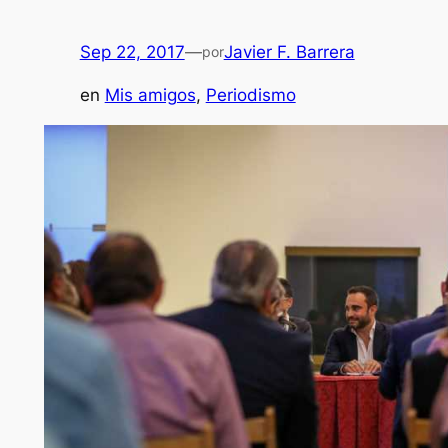
Sep 22, 2017
—
Javier F. Barrera
por
en
Mis amigos
, 
Periodismo