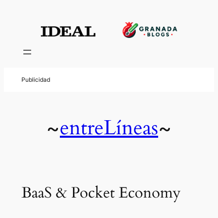
entreLíneas
~
~
BaaS & Pocket Economy