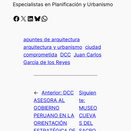
Especialistas en Planificación y Urbanismo
Facebook
X
LinkedIn
Bluesky
Whatsapp
apuntes de arquitectura
arquitectura y urbanismo
ciudad
comprometida
DCC
Juan Carlos
García de los Reyes
←
Anterior:
DCC
Siguien
ASESORA AL
te:
GOBIERNO
MUSEO
PERUANO EN LA
CUEVA
ORIENTACIÓN
S DEL
ESTRATÉGICA DE
SACRO