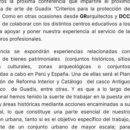
ros la próxima conferencia que impartiré el próximo
la de arte de Guadix “
Criterios para la protección d
”. Como en otras ocasiones desde
GR
arquitectos
y
DC
e colaborar con los distintos centros educativos a los
a apoyar y poner nuestra experiencia al servicio de la
uros profesionales.
encia se expondrán experiencias relacionadas con
s de bienes patrimoniales (conjuntos históricos, sitios
jes culturales, zonas arqueológicas o conjuntos
das a cabo en Perú y España. Una de ellas será el Plan
ión de Reforma Interior y Catálogo del casco Antiguo
rico de Guadix, entre otras. Y es que a lo largo de
onal hemos tenido la suerte de trabajar en la puesta en
 y áreas históricas mediante acciones encaminadas a su
gral, lo que constituye una parte esencial de nuestro
 urbana, tanto si es el objetivo específico del trabajo,
te de un conjunto urbano de mayor escala; para