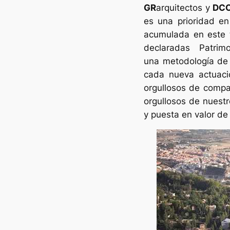
GR
arquitectos
y
DC
es una prioridad en
acumulada en este t
declaradas Patri
una metodología de 
cada nueva actuaci
orgullosos de compar
orgullosos de nuest
y puesta en valor de