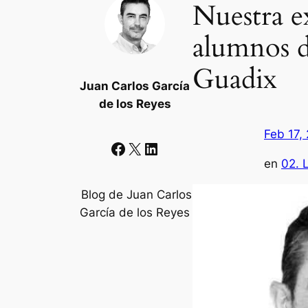
Nuestra ex
alumnos de
Guadix
Juan Carlos García
de los Reyes
Feb 17,
Facebook
X
LinkedIn
en
02. 
Blog de Juan Carlos
García de los Reyes