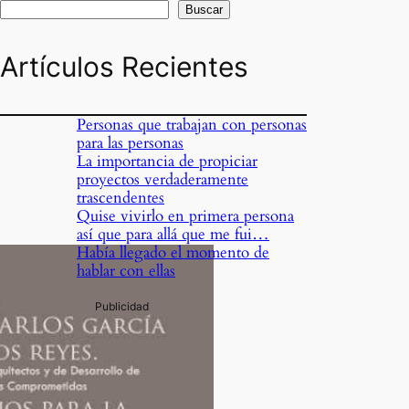
Buscar
Artículos Recientes
Personas que trabajan con personas
para las personas
La importancia de propiciar
proyectos verdaderamente
trascendentes
Quise vivirlo en primera persona
así que para allá que me fui…
Había llegado el momento de
hablar con ellas