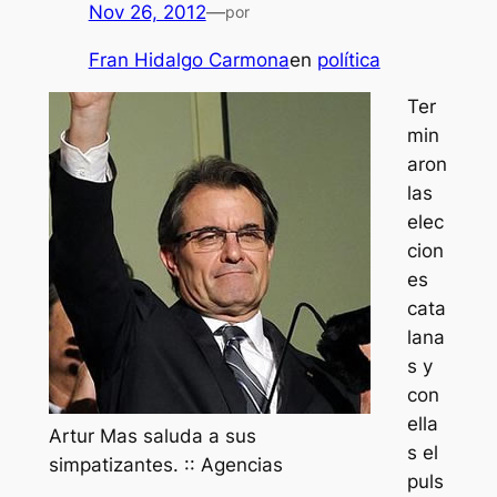
Nov 26, 2012
—
por
Fran Hidalgo Carmona
en
política
Ter
min
aron
las
elec
cion
es
cata
lana
s y
con
ella
Artur Mas saluda a sus
s el
simpatizantes. :: Agencias
puls