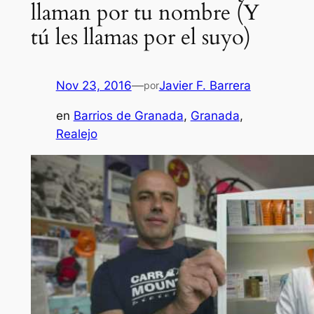
llaman por tu nombre (Y
tú les llamas por el suyo)
Nov 23, 2016
—
Javier F. Barrera
por
en
Barrios de Granada
, 
Granada
, 
Realejo