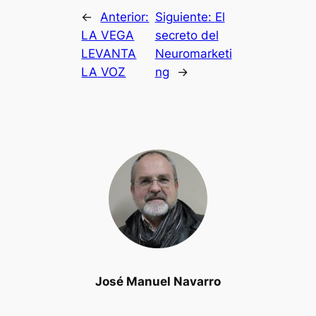
←
Anterior:
Siguiente:
El
LA VEGA
secreto del
LEVANTA
Neuromarketi
LA VOZ
ng
→
José Manuel Navarro