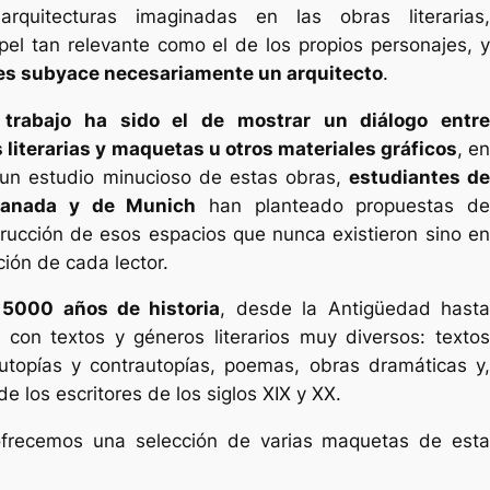
uitecturas imaginadas en las obras literarias,
 tan relevante como el de los propios personajes, y
es subyace necesariamente un arquitecto
.
 trabajo ha sido el de mostrar un diálogo entre
 literarias y maquetas u otros materiales gráficos
, e
e un estudio minucioso de estas obras,
estudiantes d
Granada y de Munich
han planteado propuestas d
trucción de esos espacios que nunca existieron sino en
ción de cada lector.
a
5000 años de historia
, desde la Antigüedad hast
, con textos y géneros literarios muy diversos: textos
utopías y contrautopías, poemas, obras dramáticas y,
e los escritores de los siglos XIX y XX.
ofrecemos una selección de varias maquetas de esta