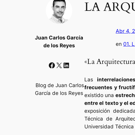
LA ARQ
Abr 4, 
Juan Carlos García
en
01. 
de los Reyes
«La Arquitectu
Facebook
X
LinkedIn
Las
interrelacion
Blog de Juan Carlos
frecuentes y fructí
García de los Reyes
existido una
estrech
entre el texto y el ed
exposición dedicad
Técnica de Arquite
Universidad Técnica