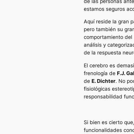
de las personas ante
estamos seguros ac
Aquí reside la gran 
pero también su gran
comportamiento del c
análisis y categoriz
de la respuesta neuro
El cerebro es demasi
frenología
de
F.J. Gal
de
E. Dichter
. No po
fisiológicas estereo
responsabilidad func
Si bien es cierto q
funcionalidades conc