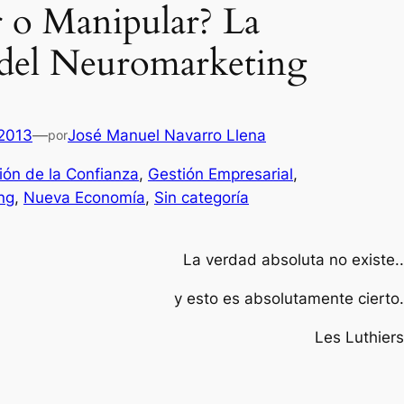
r o Manipular? La
 del Neuromarketing
 2013
—
José Manuel Navarro Llena
por
ión de la Confianza
, 
Gestión Empresarial
, 
ng
, 
Nueva Economía
, 
Sin categoría
La verdad absoluta no existe..
y esto es absolutamente cierto.
Les Luthiers