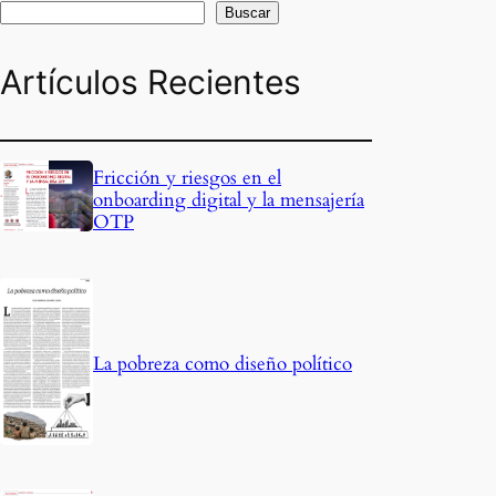
Buscar
Artículos Recientes
Fricción y riesgos en el
onboarding digital y la mensajería
OTP
La pobreza como diseño político