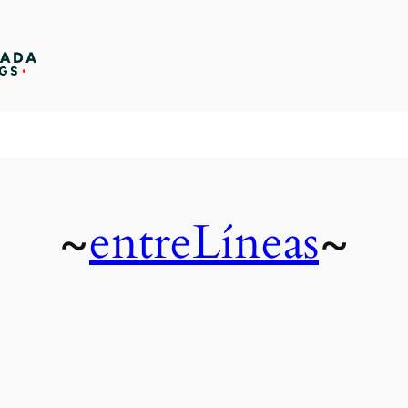
entreLíneas
~
~