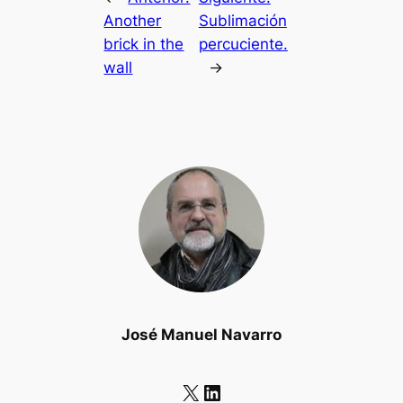
Another
Sublimación
brick in the
percuciente.
wall
→
José Manuel Navarro
X
LinkedIn