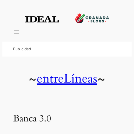
entreLíneas
~
~
Banca 3.0