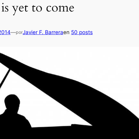
 is yet to come
 2014
—
Javier F. Barrera
en
50 posts
por