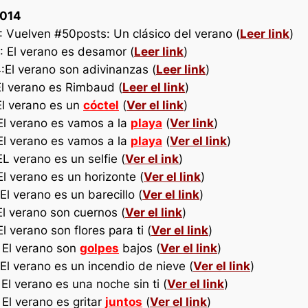
2014
: Vuelven #50posts: Un clásico del verano (
Leer link
)
: El verano es desamor (
Leer link
)
:El verano son adivinanzas (
Leer link
)
 El verano es Rimbaud (
Leer el link
)
 El verano es un
cóctel
(
Ver el link
)
 El verano es vamos a la
playa
(
Ver link
)
 El verano es vamos a la
playa
(
Ver el link
)
EL verano es un selfie (
Ver el ink
)
El verano es un horizonte (
Ver el link
)
El verano es un barecillo (
Ver el link
)
El verano son cuernos (
Ver el link
)
l verano son flores para ti (
Ver el link
)
: El verano son
golpes
bajos (
Ver el link
)
 El verano es un incendio de nieve (
Ver el link
)
 El verano es una noche sin ti (
Ver el link
)
 El verano es gritar
juntos
(
Ver el link
)