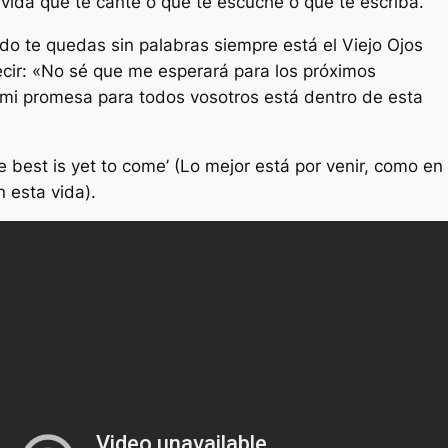
 vida que te cante o que te escuche o que te escriba.
o te quedas sin palabras siempre está el Viejo Ojos
cir: «No sé que me esperará para los próximos
 mi promesa para todos vosotros está dentro de esta
e best is yet to come’ (Lo mejor está por venir, como en
 esta vida).