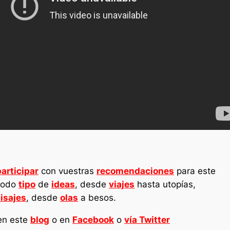
participar
con vuestras
recomendaciones
para este
 todo
tipo
de
ideas
, desde
viajes
hasta utopías,
isajes
, desde
olas
a besos.
en este
blog
o en
Facebook
o
vía
Twitter