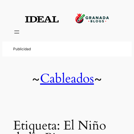
Saltar
al
contenido
Cableados
~
~
Etiqueta:
El Niño