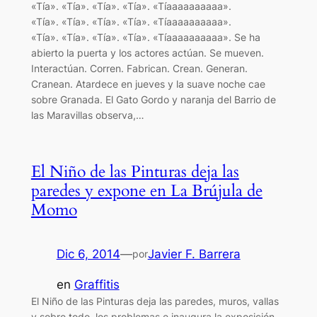
«Tía». «Tía». «Tía». «Tía». «Tíaaaaaaaaaa».
«Tía». «Tía». «Tía». «Tía». «Tíaaaaaaaaaa».
«Tía». «Tía». «Tía». «Tía». «Tíaaaaaaaaaa». Se ha
abierto la puerta y los actores actúan. Se mueven.
Interactúan. Corren. Fabrican. Crean. Generan.
Cranean. Atardece en jueves y la suave noche cae
sobre Granada. El Gato Gordo y naranja del Barrio de
las Maravillas observa,…
El Niño de las Pinturas deja las
paredes y expone en La Brújula de
Momo
Dic 6, 2014
—
Javier F. Barrera
por
en
Graffitis
El Niño de las Pinturas deja las paredes, muros, vallas
y sobre todo, los problemas e inaugura la exposición